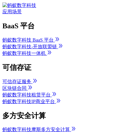
应用场景
BaaS 平台
蚂蚁数字科技 BaaS 平台
蚂蚁数字科技-开放联盟链
蚂蚁数字科技一体机
可信存证
可信存证服务
区块链合同
蚂蚁数字科技租赁平台
蚂蚁数字科技IP商业平台
多方安全计算
蚂蚁数字科技摩斯多方安全计算