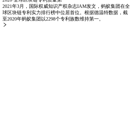
2021年3月，国际权威知识产权杂志IAM发文，蚂蚁集团在全
球区块链专利实力排行榜中位居首位。根据德温特数据，截
至2020年蚂蚁集团以2298个专利族数维持第一。