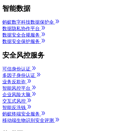
智能数据
蚂蚁数字科技数据保护伞
数据隐私协作平台
数据安全合规服务
数据安全保护服务
安全风控服务
可信身份认证
多因子身份认证
业务反欺诈
智能风控平台
企业风险大脑
交互式风控
智能反洗钱
蚂蚁终端安全服务
移动端生物识别安全评测