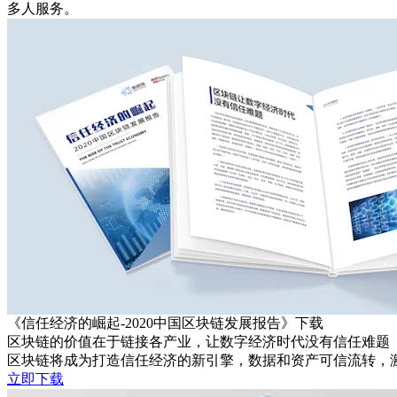
多人服务。
《信任经济的崛起-2020中国区块链发展报告》下载
区块链的价值在于链接各产业，让数字经济时代没有信任难题
区块链将成为打造信任经济的新引擎，数据和资产可信流转，
立即下载